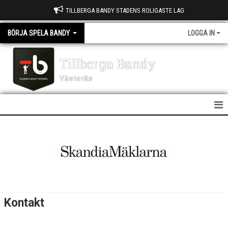
TILLBERGA BANDY STADENS ROLIGASTE LAG
BÖRJA SPELA BANDY
LOGGA IN
Tillberga Bandy
Västerås
HEM
NYHETER
DOKUMENT
BILDGALLERI
Kontakt
KONTAKT