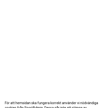
För att hemsidan ska fungera korrekt använder vi nödvändiga
cookies från SportAdmin. Dessa går inte att stänga av.