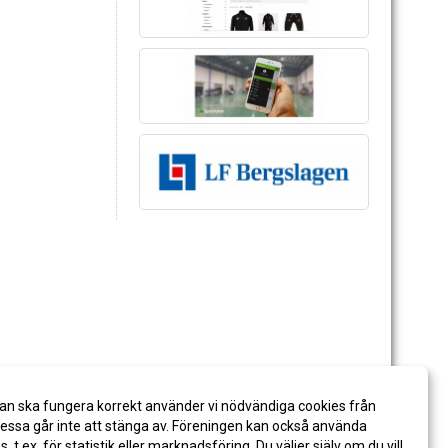
an ska fungera korrekt använder vi nödvändiga cookies från
ssa går inte att stänga av. Föreningen kan också använda
es, t.ex. för statistik eller marknadsföring. Du väljer själv om du vill