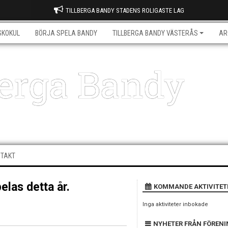
TILLBERGA BANDY STADENS ROLIGASTE LAG
SKOKUL
BÖRJA SPELA BANDY
TILLBERGA BANDY VÄSTERÅS
AR
berga Bandy
NTAKT
las detta år.
KOMMANDE AKTIVITET
Inga aktiviteter inbokade
NYHETER FRÅN FÖREN