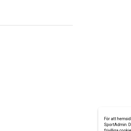
För att hemsid
SportAdmin. De
frivilliga cooki