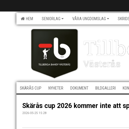
HEM
SENIORLAG
VÅRA UNGDOMSLAG
SKRID
Till
Västerås
SKÄRÅS CUP
NYHETER
DOKUMENT
BILDGALLERI
KO
Skärås cup 2026 kommer inte att spe
2026-05-25 15:28