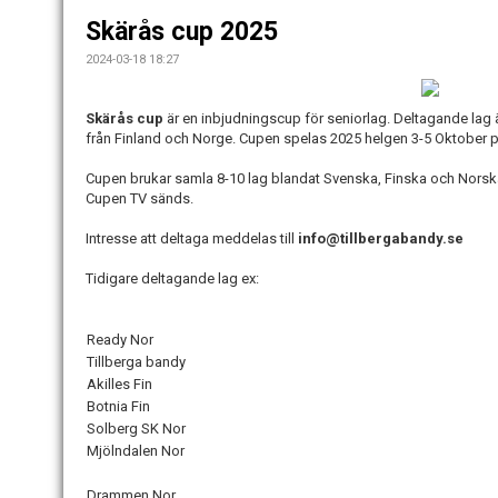
Skärås cup 2025
2024-03-18 18:27
Skärås cup
är en inbjudningscup för seniorlag. Deltagande lag 
från Finland och Norge. Cupen spelas 2025 helgen 3-5 Oktober p
Cupen brukar samla 8-10 lag blandat Svenska, Finska och Norsk
Cupen TV sänds.
Intresse att deltaga meddelas till
info@tillbergabandy.se
Tidigare deltagande lag ex:
Ready Nor
Tillberga bandy
Akilles Fin
Botnia Fin
Solberg SK Nor
Mjölndalen Nor
Drammen Nor