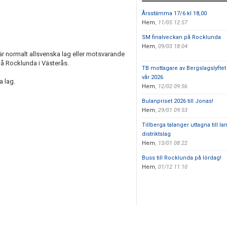
Årsstämma 17/6 kl 18,00
Hem
,
11/05 12:57
SM finalveckan på Rocklunda
Hem
,
09/03 18:04
är normalt allsvenska lag eller motsvarande
å Rocklunda i Västerås.
TB mottagare av Bergslagslyftet
vår 2026
a lag.
Hem
,
12/02 09:56
Bulanpriset 2026 till Jonas!
Hem
,
29/01 09:53
Tillberga talanger uttagna till l
distriktslag
Hem
,
13/01 08:22
Buss till Rocklunda på lördag!
Hem
,
01/12 11:10