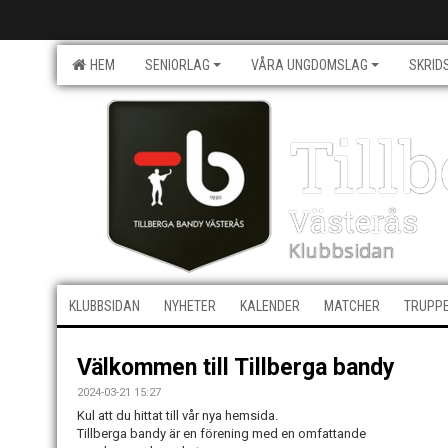
HEM
SENIORLAG
VÅRA UNGDOMSLAG
SKRID
Till
Västerås
Klubbsidan
KLUBBSIDAN
NYHETER
KALENDER
MATCHER
TRUPP
Välkommen till Tillberga bandy
2024-03-21 15:27
Kul att du hittat till vår nya hemsida.
Tillberga bandy är en förening med en omfattande