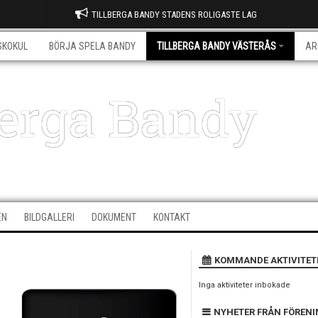
TILLBERGA BANDY STADENS ROLIGASTE LAG
SKOKUL
BÖRJA SPELA BANDY
TILLBERGA BANDY VÄSTERÅS
AR
berga Bandy
EN
BILDGALLERI
DOKUMENT
KONTAKT
KOMMANDE AKTIVITET
Inga aktiviteter inbokade
NYHETER FRÅN FÖREN