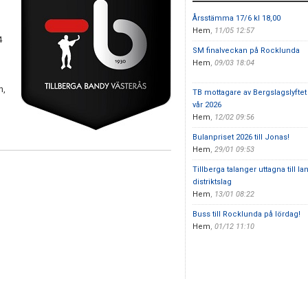
Årsstämma 17/6 kl 18,00
Hem
,
11/05 12:57
4
SM finalveckan på Rocklunda
Hem
,
09/03 18:04
n,
TB mottagare av Bergslagslyftet
vår 2026
Hem
,
12/02 09:56
Bulanpriset 2026 till Jonas!
Hem
,
29/01 09:53
Tillberga talanger uttagna till l
distriktslag
Hem
,
13/01 08:22
Buss till Rocklunda på lördag!
Hem
,
01/12 11:10