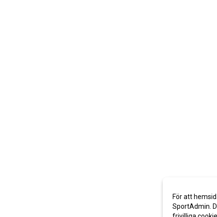
För att hemsid
SportAdmin. De
frivilliga cooki