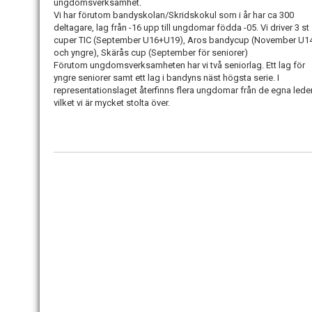
ungdomsverksamhet.
Vi har förutom bandyskolan/Skridskokul som i år har ca 300
deltagare, lag från -16 upp till ungdomar födda -05. Vi driver 3 st
cuper TIC (September U16+U19), Aros bandycup (November U1
och yngre), Skärås cup (September för seniorer)
Förutom ungdomsverksamheten har vi två seniorlag. Ett lag för
yngre seniorer samt ett lag i bandyns näst högsta serie. I
representationslaget återfinns flera ungdomar från de egna lede
vilket vi är mycket stolta över.