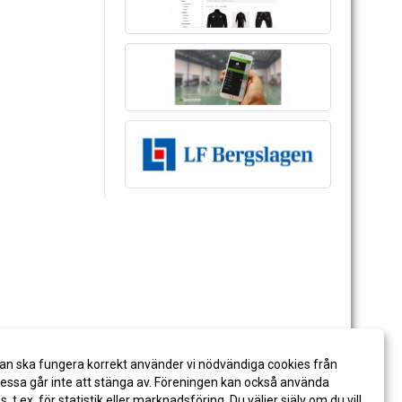
an ska fungera korrekt använder vi nödvändiga cookies från
ssa går inte att stänga av. Föreningen kan också använda
es, t.ex. för statistik eller marknadsföring. Du väljer själv om du vill