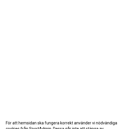
För att hemsidan ska fungera korrekt använder vi nödvändiga
cookies från SportAdmin. Dessa går inte att stänga av.