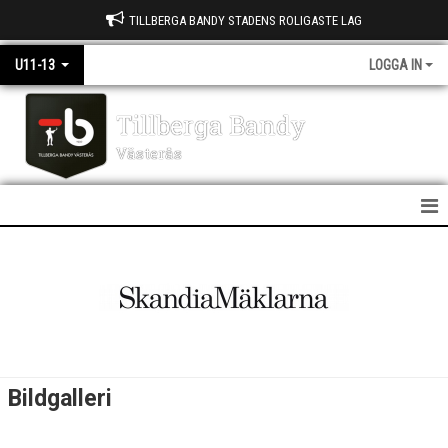
TILLBERGA BANDY STADENS ROLIGASTE LAG
U11-13
LOGGA IN
Tillberga Bandy
Västerås
U11-13
NYHETER
KALENDER
MATCHER
Bildgalleri
DOKUMENT