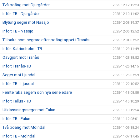
Två poäng mot Djurgården
2025-12-12 12:23
Inför: TB - Djurgården
2025-12-10 11:02
Blytung seger mot Nässjö
2025-12-08 19:37
Inför: TB - Nässjö
2025-12-06 12:52
Tillbaka som segrare efter poängtappet i Tranås
2025-12-01 07:52
Inför: Katrineholm - TB
2025-11-29 11:49
Oavgjort mot Tranås
2025-11-28 18:52
Inför: Tranås-TB
2025-11-26 14:15
Seger mot Ljusdal
2025-11-25 07:59
Inför: TB - Ljusdal
2025-11-22 10:52
Femte raka segern och nya serieledare
2025-11-18 08:58
Inför: Tellus - TB
2025-11-15 10:29
Utklassningsseger mot Falun
2025-11-13 19:54
Inför: TB - Falun
2025-11-12 08:01
Två poäng mot Mölndal
2025-11-09 18:24
Inför: TB - Mölndal
2025-11-07 17:45