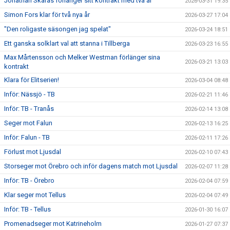
Jonathan Skärås förlänger sitt kontrakt med två år
2026-03-31 19:35
Simon Fors klar för två nya år
2026-03-27 17:04
"Den roligaste säsongen jag spelat"
2026-03-24 18:51
Ett ganska solklart val att stanna i Tillberga
2026-03-23 16:55
Max Mårtensson och Melker Westman förlänger sina
2026-03-21 13:03
kontrakt
Klara för Elitserien!
2026-03-04 08:48
Inför: Nässjö - TB
2026-02-21 11:46
Inför: TB - Tranås
2026-02-14 13:08
Seger mot Falun
2026-02-13 16:25
Inför: Falun - TB
2026-02-11 17:26
Förlust mot Ljusdal
2026-02-10 07:43
Storseger mot Örebro och inför dagens match mot Ljusdal
2026-02-07 11:28
Inför: TB - Örebro
2026-02-04 07:59
Klar seger mot Tellus
2026-02-04 07:49
Inför: TB - Tellus
2026-01-30 16:07
Promenadseger mot Katrineholm
2026-01-27 07:37