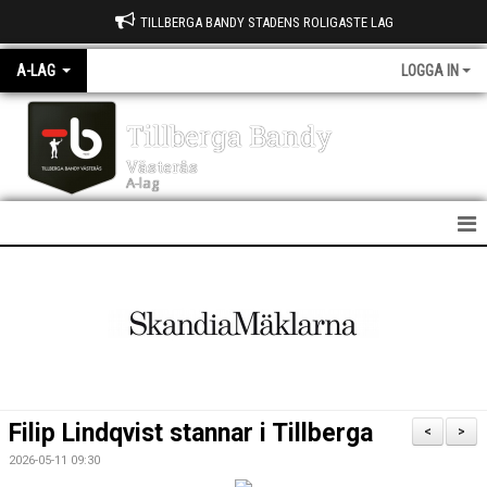
TILLBERGA BANDY STADENS ROLIGASTE LAG
A-LAG
LOGGA IN
Tillberga Bandy
Västerås
A-lag
A LAG
NYHETER
KALENDER
MATCHER
Filip Lindqvist stannar i Tillberga
<
>
TRUPPEN
2026-05-11 09:30