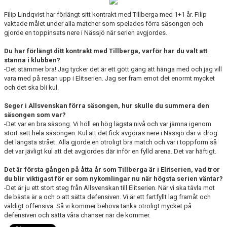
BILDGALLERI
Filip Lindqvist har förlängt sitt kontrakt med Tillberga med 1+1 år. Filip
vaktade målet under alla matcher som spelades förra säsongen och
DOKUMENT
gjorde en toppinsats nere i Nässjö när serien avgjordes.
KONTAKT
Du har förlängt ditt kontrakt med Tillberga, varför har du valt att
stanna i klubben?
-Det stämmer bra! Jag tycker det är ett gött gäng att hänga med och jag vill
vara med på resan upp i Elitserien. Jag ser fram emot det enormt mycket
och det ska bli kul.
Seger i Allsvenskan förra säsongen, hur skulle du summera den
säsongen som var?
-Det var en bra säsong. Vi höll en hög lägsta nivå och var jämna igenom
stort sett hela säsongen. Kul att det fick avgöras nere i Nässjö där vi drog
det längsta strået. Alla gjorde en otroligt bra match och var i toppform så
det var jävligt kul att det avgjordes där inför en fylld arena. Det var häftigt.
Det är första gången på åtta år som Tillberga är i Elitserien, vad tror
du blir viktigast för er som nykomlingar nu när högsta serien väntar?
-Det är ju ett stort steg från Allsvenskan till Elitserien. När vi ska tävla mot
de bästa är a och o att sätta defensiven. Vi är ett fartfyllt lag framåt och
väldigt offensiva. Så vi kommer behöva tänka otroligt mycket på
defensiven och sätta våra chanser när de kommer.