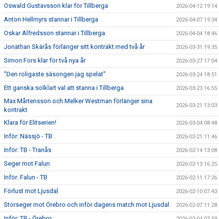
Oswald Gustavsson klar för Tillberga
2026-04-12 19:14
Anton Hellmyrs stannar i Tillberga
2026-04-07 19:34
Oskar Alfredsson stannar i Tillberga
2026-04-04 18:46
Jonathan Skärås förlänger sitt kontrakt med två år
2026-03-31 19:35
Simon Fors klar för två nya år
2026-03-27 17:04
"Den roligaste säsongen jag spelat"
2026-03-24 18:51
Ett ganska solklart val att stanna i Tillberga
2026-03-23 16:55
Max Mårtensson och Melker Westman förlänger sina
2026-03-21 13:03
kontrakt
Klara för Elitserien!
2026-03-04 08:48
Inför: Nässjö - TB
2026-02-21 11:46
Inför: TB - Tranås
2026-02-14 13:08
Seger mot Falun
2026-02-13 16:25
Inför: Falun - TB
2026-02-11 17:26
Förlust mot Ljusdal
2026-02-10 07:43
Storseger mot Örebro och inför dagens match mot Ljusdal
2026-02-07 11:28
Inför: TB - Örebro
2026-02-04 07:59