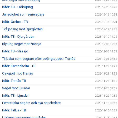
Inför: TB - Lidköping
2025-12-26 12:28
Julledighet som serieledare
2025-12-16 10:54
Inför: Örebro - TB
2025-12-13 12:24
Två poäng mot Djurgården
2025-12-12 12:23
Inför: TB - Djurgården
2025-12-10 11:02
Blytung seger mot Nässjö
2025-12-08 19:37
Inför: TB - Nässjö
2025-12-06 12:52
Tillbaka som segrare efter poängtappet i Tranås
2025-12-01 07:52
Inför: Katrineholm - TB
2025-11-29 11:49
Oavgjort mot Tranås
2025-11-28 18:52
Inför: Tranås-TB
2025-11-26 14:15
Seger mot Ljusdal
2025-11-25 07:59
Inför: TB - Ljusdal
2025-11-22 10:52
Femte raka segern och nya serieledare
2025-11-18 08:58
Inför: Tellus - TB
2025-11-15 10:29
Utklassningsseger mot Falun
2025-11-13 19:54