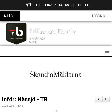
TILLBERGA BANDY STADENS ROLIGASTE LAG
A-LAG
LOGGA IN
Tillberga Bandy
Västerås
A-lag
A LAG
NYHETER
KALENDER
MATCHER
Inför: Nässjö - TB
<
>
TRUPPEN
2026-02-21 11:46