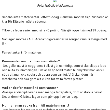
BILDGALLERI
Foto: Izabelle Neidenmark
DOKUMENT
Seriens sista match väntar i eftermiddag. Seriefinal mot Nässjö. Vinnaren är
klar för Elitserien nästa säsong.
KONTAKT
Tillberga leder serien med sina 40 poäng. Nässjö ligger två med 39 poäng.
När lagen möttes i ABB-Arena tidigare under säsongen vann Tillberga med
5-4.
Farres tankar inför matchen:
Kommentar om matchen som väntar?
-Det gäller att vi är noggranna i allt vi gör samtidigt som vi ska släppa loss
och njuta av inramningen. Det är en speciell match hur mycket man än vill
säga att man ska spela och agera som vanligt. Vi älskar dom här
matcherna och ska göra allt vi kan för att ta första platsen.
Vad är det för motstånd som väntar?
-Nässjö är disciplinerade med många fartspelare, dom är stabila bakåt.
Det är dom två bästa lagen som gör upp i serien idag.
Hur har eran vecka fram till matchen varit?
-Den har varit lite stökig med sjukdomar och skavanker men samtidigt har