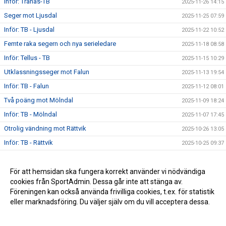
Inför: Tranås-TB
2025-11-26 14:15
Seger mot Ljusdal
2025-11-25 07:59
Inför: TB - Ljusdal
2025-11-22 10:52
Femte raka segern och nya serieledare
2025-11-18 08:58
Inför: Tellus - TB
2025-11-15 10:29
Utklassningsseger mot Falun
2025-11-13 19:54
Inför: TB - Falun
2025-11-12 08:01
Två poäng mot Mölndal
2025-11-09 18:24
Inför: TB - Mölndal
2025-11-07 17:45
Otrolig vändning mot Rättvik
2025-10-26 13:05
Inför: TB - Rättvik
2025-10-25 09:37
Seger mot Kungälv i premiären
2025-10-20 13:12
Inför seriepremiär: TB - Kungälv
För att hemsidan ska fungera korrekt använder vi nödvändiga
2025-10-18 20:12
cookies från SportAdmin. Dessa går inte att stänga av.
Säsongen 2023/24 Slut
2024-03-18 19:58
Föreningen kan också använda frivilliga cookies, t.ex. för statistik
eller marknadsföring. Du väljer själv om du vill acceptera dessa.
Anpassa dina val