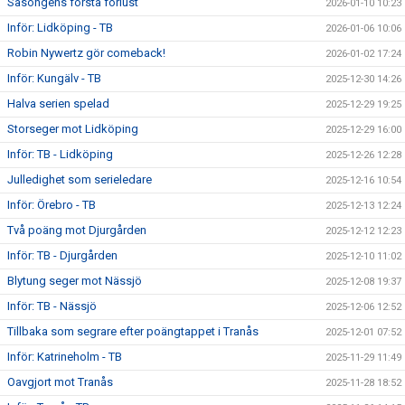
Säsongens första förlust
2026-01-10 10:23
Inför: Lidköping - TB
2026-01-06 10:06
Robin Nywertz gör comeback!
2026-01-02 17:24
Inför: Kungälv - TB
2025-12-30 14:26
Halva serien spelad
2025-12-29 19:25
Storseger mot Lidköping
2025-12-29 16:00
Inför: TB - Lidköping
2025-12-26 12:28
Julledighet som serieledare
2025-12-16 10:54
Inför: Örebro - TB
2025-12-13 12:24
Två poäng mot Djurgården
2025-12-12 12:23
Inför: TB - Djurgården
2025-12-10 11:02
Blytung seger mot Nässjö
2025-12-08 19:37
Inför: TB - Nässjö
2025-12-06 12:52
Tillbaka som segrare efter poängtappet i Tranås
2025-12-01 07:52
Inför: Katrineholm - TB
2025-11-29 11:49
Oavgjort mot Tranås
2025-11-28 18:52