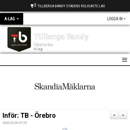
TILLBERGA BANDY STADENS ROLIGASTE LAG
A-LAG
LOGGA IN
Tillberga Bandy
Västerås
A-lag
A LAG
NYHETER
KALENDER
MATCHER
Inför: TB - Örebro
<
>
TRUPPEN
2026-02-04 07:59