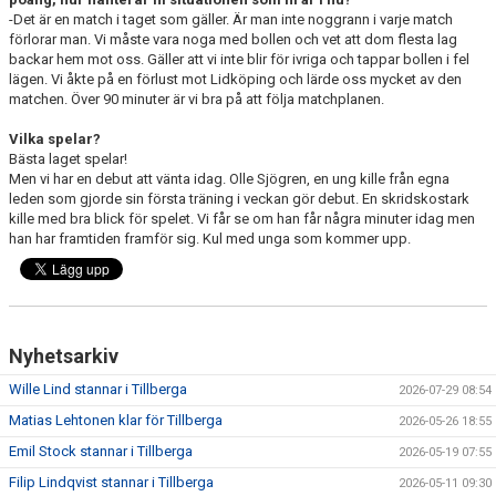
-Det är en match i taget som gäller. Är man inte noggrann i varje match
förlorar man. Vi måste vara noga med bollen och vet att dom flesta lag
backar hem mot oss. Gäller att vi inte blir för ivriga och tappar bollen i fel
lägen. Vi åkte på en förlust mot Lidköping och lärde oss mycket av den
matchen. Över 90 minuter är vi bra på att följa matchplanen.
Vilka spelar?
Bästa laget spelar!
Men vi har en debut att vänta idag. Olle Sjögren, en ung kille från egna
leden som gjorde sin första träning i veckan gör debut. En skridskostark
kille med bra blick för spelet. Vi får se om han får några minuter idag men
han har framtiden framför sig. Kul med unga som kommer upp.
Nyhetsarkiv
Wille Lind stannar i Tillberga
2026-07-29 08:54
Matias Lehtonen klar för Tillberga
2026-05-26 18:55
Emil Stock stannar i Tillberga
2026-05-19 07:55
Filip Lindqvist stannar i Tillberga
2026-05-11 09:30