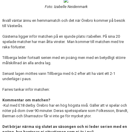
BILDGALLERI
Foto: Izabelle Neidenmark
DOKUMENT
Ikväll väntar ännu en hemmamatch och det när Örebro kommer på besök
till Västerås.
KONTAKT
Gästerna ligger inför matchen på en sjunde plats i tabellen. På sina 20
spelade matcher har man åtta vinster.
Man kommer till matchen med tre
raka förluster.
Tillberga leder fortsatt serien med en poäng men med en betydligt större
målskillnad än alla andra lag.
Senast lagen möttes vann Tillberga med 6-2 efter att ha vänt ett 2-1
underläge i paus.
Farres tankar inför matchen:
Kommentar om matchen?
-Kul med E18 derby. Örebro har en hög högsta nivå. Gäller att vi spelar och
nöter på dom över 90 minuter. Deras spetsspelare som Folkesson, Brandt,
Berman och Shamsutov får vi inte ge för mycket ytor.
Det börjar närma sig slutet av säsongen och ni leder serien med en
poäng, hur hanterar ni situationen som ni är i nu?