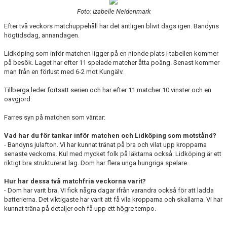
BILDGALLERI
Foto: Izabelle Neidenmark
Efter två veckors matchuppehåll har det äntligen blivit dags igen. Bandyns
DOKUMENT
högtidsdag, annandagen.
KONTAKT
Lidköping som inför matchen ligger på en nionde plats i tabellen kommer
på besök. Laget har efter 11 spelade matcher åtta poäng. Senast kommer
man från en förlust med 6-2 mot Kungälv.
Tillberga leder fortsatt serien och har efter 11 matcher 10 vinster och en
oavgjord.
Farres syn på matchen som väntar:
Vad har du för tankar inför matchen och Lidköping som motstånd?
- Bandyns julafton. Vi har kunnat tränat på bra och vilat upp kropparna
senaste veckorna. Kul med mycket folk på läktarna också. Lidköping är ett
riktigt bra strukturerat lag. Dom har flera unga hungriga spelare.
Hur har dessa två matchfria veckorna varit?
- Dom har varit bra. Vi fick några dagar ifrån varandra också för att ladda
batterierna. Det viktigaste har varit att få vila kropparna och skallarna. Vi har
kunnat träna på detaljer och få upp ett högre tempo.