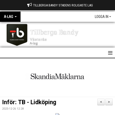
TILLBERGA BANDY STADENS ROLIGASTE LAG
A-LAG
LOGGA IN
Tillberga Bandy
Västerås
A-lag
A LAG
NYHETER
KALENDER
MATCHER
Inför: TB - Lidköping
<
>
TRUPPEN
2025-12-26 12:28