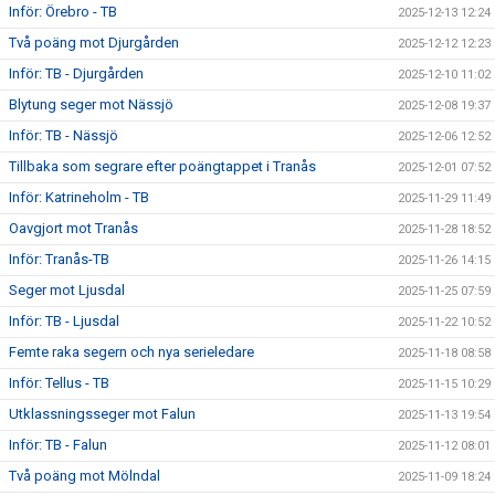
Inför: Örebro - TB
2025-12-13 12:24
Två poäng mot Djurgården
2025-12-12 12:23
Inför: TB - Djurgården
2025-12-10 11:02
Blytung seger mot Nässjö
2025-12-08 19:37
Inför: TB - Nässjö
2025-12-06 12:52
Tillbaka som segrare efter poängtappet i Tranås
2025-12-01 07:52
Inför: Katrineholm - TB
2025-11-29 11:49
Oavgjort mot Tranås
2025-11-28 18:52
Inför: Tranås-TB
2025-11-26 14:15
Seger mot Ljusdal
2025-11-25 07:59
Inför: TB - Ljusdal
2025-11-22 10:52
Femte raka segern och nya serieledare
2025-11-18 08:58
Inför: Tellus - TB
2025-11-15 10:29
Utklassningsseger mot Falun
2025-11-13 19:54
Inför: TB - Falun
2025-11-12 08:01
Två poäng mot Mölndal
2025-11-09 18:24