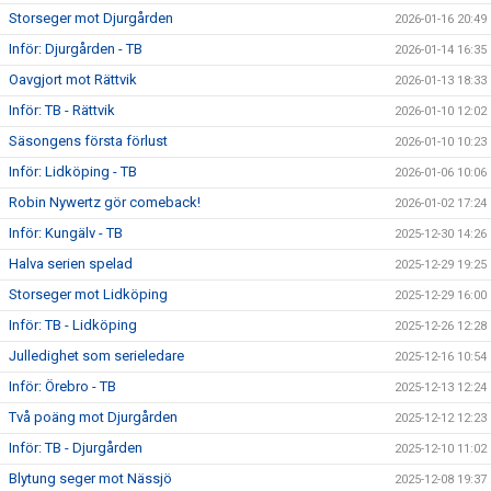
Storseger mot Djurgården
2026-01-16 20:49
Inför: Djurgården - TB
2026-01-14 16:35
Oavgjort mot Rättvik
2026-01-13 18:33
Inför: TB - Rättvik
2026-01-10 12:02
Säsongens första förlust
2026-01-10 10:23
Inför: Lidköping - TB
2026-01-06 10:06
Robin Nywertz gör comeback!
2026-01-02 17:24
Inför: Kungälv - TB
2025-12-30 14:26
Halva serien spelad
2025-12-29 19:25
Storseger mot Lidköping
2025-12-29 16:00
Inför: TB - Lidköping
2025-12-26 12:28
Julledighet som serieledare
2025-12-16 10:54
Inför: Örebro - TB
2025-12-13 12:24
Två poäng mot Djurgården
2025-12-12 12:23
Inför: TB - Djurgården
2025-12-10 11:02
Blytung seger mot Nässjö
2025-12-08 19:37