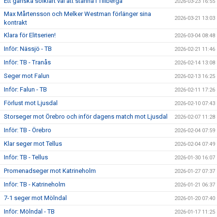
Ett ganska solklart val att stanna i Tillberga
2026-03-23 16:55
Max Mårtensson och Melker Westman förlänger sina
2026-03-21 13:03
kontrakt
Klara för Elitserien!
2026-03-04 08:48
Inför: Nässjö - TB
2026-02-21 11:46
Inför: TB - Tranås
2026-02-14 13:08
Seger mot Falun
2026-02-13 16:25
Inför: Falun - TB
2026-02-11 17:26
Förlust mot Ljusdal
2026-02-10 07:43
Storseger mot Örebro och inför dagens match mot Ljusdal
2026-02-07 11:28
Inför: TB - Örebro
2026-02-04 07:59
Klar seger mot Tellus
2026-02-04 07:49
Inför: TB - Tellus
2026-01-30 16:07
Promenadseger mot Katrineholm
2026-01-27 07:37
Inför: TB - Katrineholm
2026-01-21 06:37
7-1 seger mot Mölndal
2026-01-20 07:40
Inför: Mölndal - TB
2026-01-17 11:25