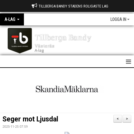
TILLBERGA BANDY STADENS ROLIGASTE LAG
A-LAG
LOGGA IN
Tillberga Bandy
Västerås
A-lag
A LAG
NYHETER
KALENDER
MATCHER
Seger mot Ljusdal
<
>
TRUPPEN
2025-11-25 07:59