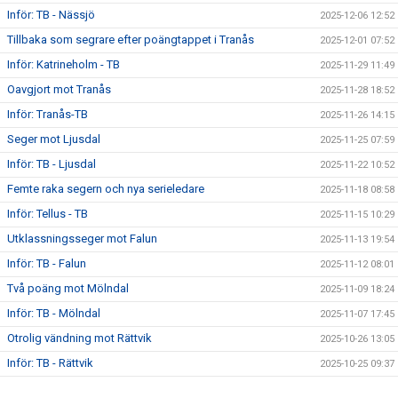
Inför: TB - Nässjö
2025-12-06 12:52
Tillbaka som segrare efter poängtappet i Tranås
2025-12-01 07:52
Inför: Katrineholm - TB
2025-11-29 11:49
Oavgjort mot Tranås
2025-11-28 18:52
Inför: Tranås-TB
2025-11-26 14:15
Seger mot Ljusdal
2025-11-25 07:59
Inför: TB - Ljusdal
2025-11-22 10:52
Femte raka segern och nya serieledare
2025-11-18 08:58
Inför: Tellus - TB
2025-11-15 10:29
Utklassningsseger mot Falun
2025-11-13 19:54
Inför: TB - Falun
2025-11-12 08:01
Två poäng mot Mölndal
2025-11-09 18:24
Inför: TB - Mölndal
2025-11-07 17:45
Otrolig vändning mot Rättvik
2025-10-26 13:05
Inför: TB - Rättvik
2025-10-25 09:37
Seger mot Kungälv i premiären
2025-10-20 13:12