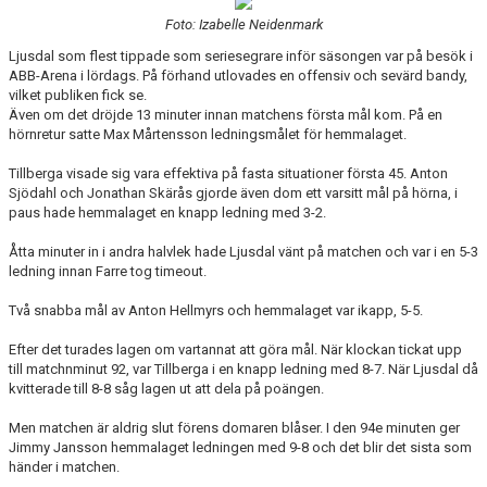
BILDGALLERI
Foto: Izabelle Neidenmark
Ljusdal som flest tippade som seriesegrare inför säsongen var på besök i
DOKUMENT
ABB-Arena i lördags. På förhand utlovades en offensiv och sevärd bandy,
vilket publiken fick se.
KONTAKT
Även om det dröjde 13 minuter innan matchens första mål kom. På en
hörnretur satte Max Mårtensson ledningsmålet för hemmalaget.
Tillberga visade sig vara effektiva på fasta situationer första 45. Anton
Sjödahl och Jonathan Skärås gjorde även dom ett varsitt mål på hörna, i
paus hade hemmalaget en knapp ledning med 3-2.
Åtta minuter in i andra halvlek hade Ljusdal vänt på matchen och var i en 5-3
ledning innan Farre tog timeout.
Två snabba mål av Anton Hellmyrs och hemmalaget var ikapp, 5-5.
Efter det turades lagen om vartannat att göra mål. När klockan tickat upp
till matchnminut 92, var Tillberga i en knapp ledning med 8-7. När Ljusdal då
kvitterade till 8-8 såg lagen ut att dela på poängen.
Men matchen är aldrig slut förens domaren blåser. I den 94e minuten ger
Jimmy Jansson hemmalaget ledningen med 9-8 och det blir det sista som
händer i matchen.