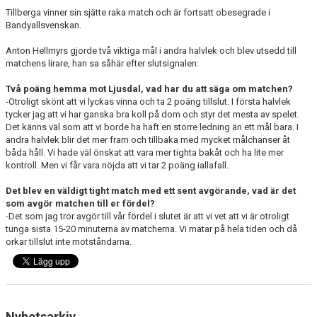
Tillberga vinner sin sjätte raka match och är fortsatt obesegrade i
Bandyallsvenskan.
Anton Hellmyrs gjorde två viktiga mål i andra halvlek och blev utsedd till
matchens lirare, han sa såhär efter slutsignalen:
Två poäng hemma mot Ljusdal, vad har du att säga om matchen?
-Otroligt skönt att vi lyckas vinna och ta 2 poäng tillslut. I första halvlek
tycker jag att vi har ganska bra koll på dom och styr det mesta av spelet.
Det känns väl som att vi borde ha haft en större ledning än ett mål bara. I
andra halvlek blir det mer fram och tillbaka med mycket målchanser åt
båda håll. Vi hade väl önskat att vara mer tighta bakåt och ha lite mer
kontroll. Men vi får vara nöjda att vi tar 2 poäng iallafall.
Det blev en väldigt tight match med ett sent avgörande, vad är det
som avgör matchen till er fördel?
-Det som jag tror avgör till vår fördel i slutet är att vi vet att vi är otroligt
tunga sista 15-20 minuterna av matcherna. Vi matar på hela tiden och då
orkar tillslut inte motståndarna.
Nyhetsarkiv