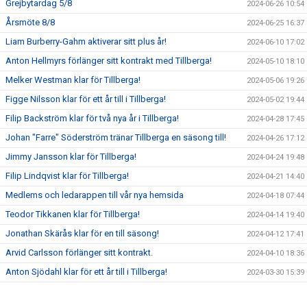
Grejbytardag 5/8
2024-06-26 10:54
Årsmöte 8/8
2024-06-25 16:37
Liam Burberry-Gahm aktiverar sitt plus år!
2024-06-10 17:02
Anton Hellmyrs förlänger sitt kontrakt med Tillberga!
2024-05-10 18:10
Melker Westman klar för Tillberga!
2024-05-06 19:26
Figge Nilsson klar för ett år till i Tillberga!
2024-05-02 19:44
Filip Backström klar för två nya år i Tillberga!
2024-04-28 17:45
Johan "Farre" Söderström tränar Tillberga en säsong till!
2024-04-26 17:12
Jimmy Jansson klar för Tillberga!
2024-04-24 19:48
Filip Lindqvist klar för Tillberga!
2024-04-21 14:40
Medlems och ledarappen till vår nya hemsida
2024-04-18 07:44
Teodor Tikkanen klar för Tillberga!
2024-04-14 19:40
Jonathan Skärås klar för en till säsong!
2024-04-12 17:41
Arvid Carlsson förlänger sitt kontrakt.
2024-04-10 18:36
Anton Sjödahl klar för ett år till i Tillberga!
2024-03-30 15:39
Edvin Porswald förlänger sitt kontrakt med två år!
2024-03-30 15:38