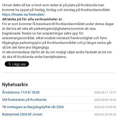
Utöver detta så har vi tivoli som redan är på plats på Rocklunda men
kommer ha öppet på fredag, lördag och söndag på Rocklundaområdet.
https://finalen.se/festivalen/
Att tänka på för alla verksamheter är:
För er som kommer få besökare till Rocklundaområdet under dessa dagar
är det bra att veta att parkeringsmöjligheterna kommer att vara
begränsade. Redan nu har avspärrningar satts upp för
evenemangsområdet, vilket innebär minskad framkomlighet och färre
tillgängliga parkeringsytor på Rocklundaområdet och ju längre vecka går
så blir det färre ytor tillgängliga.
Vi rekommenderar därför att du om möjligt väljer andra färdsätt än bil om
du ska till Rocklunda under bandyfinalerna.
Nyhetsarkiv
Årsstämma 17/6 kl 18,00
2026-05-11 12:57
SM finalveckan på Rocklunda
2026-03-09 18:04
TB mottagare av Bergslagslyftet vår 2026
2026-02-12 09:56
Bulanpriset 2026 till Jonas!
2026-01-29 09:53