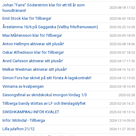
Johan "Farre" Söderström klar för ett till år som
2025-08-18 17:02
huvudtränare!
Emil Stock klar för Tillberga!
2025-06-05 18:52
Årsstämma 16/6 på Gaggeska (Vallby friluftsmuseum)
2025-05-25 16:00
Max Mårtensson klar för Tillberga!
2025-05-09 18:59
Anton Hellmyrs aktiverar sitt plusår!
2025-05-08 18:06
Oskar Alfredsson klar för Tillberga!
2025-05-07 18:53
Arvid Carlsson aktiverar sitt plusår!
2025-04-17 17:35
Melker Westman aktiverar sitt plusår!
2025-04-16 16:51
Simon Fors har skrivit på sitt första A-lagskontrakt!
2025-04-15 19:05
Vinnarna av kvalpengen
2025-03-18 10:49
Säsongsfinal av skridskokul imorgon lördag 1/3
2025-02-28
Tillberga bandy stöttas av LF och Berslagslyftet
2025-02-24 16:21
SWISHKAMPANJ INFÖR KVALET
2025-02-18 13:16
Inför: Mölndal - Tillberga
2024-12-14 09:05
Lilla julafton 21/12
2024-11-27 20:00