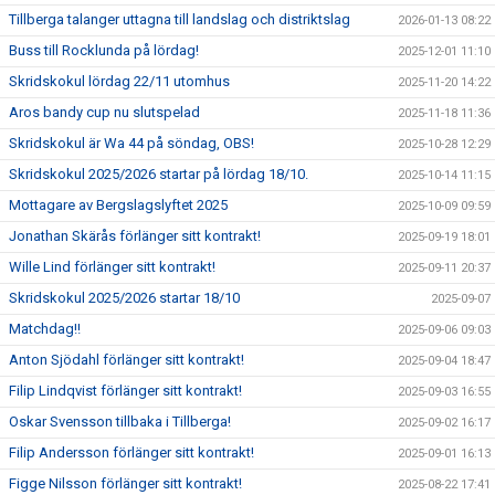
Tillberga talanger uttagna till landslag och distriktslag
2026-01-13 08:22
Buss till Rocklunda på lördag!
2025-12-01 11:10
Skridskokul lördag 22/11 utomhus
2025-11-20 14:22
Aros bandy cup nu slutspelad
2025-11-18 11:36
Skridskokul är Wa 44 på söndag, OBS!
2025-10-28 12:29
Skridskokul 2025/2026 startar på lördag 18/10.
2025-10-14 11:15
Mottagare av Bergslagslyftet 2025
2025-10-09 09:59
Jonathan Skärås förlänger sitt kontrakt!
2025-09-19 18:01
Wille Lind förlänger sitt kontrakt!
2025-09-11 20:37
Skridskokul 2025/2026 startar 18/10
2025-09-07
Matchdag!!
2025-09-06 09:03
Anton Sjödahl förlänger sitt kontrakt!
2025-09-04 18:47
Filip Lindqvist förlänger sitt kontrakt!
2025-09-03 16:55
Oskar Svensson tillbaka i Tillberga!
2025-09-02 16:17
Filip Andersson förlänger sitt kontrakt!
2025-09-01 16:13
Figge Nilsson förlänger sitt kontrakt!
2025-08-22 17:41