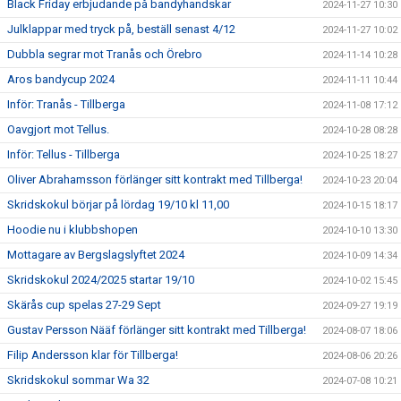
Black Friday erbjudande på bandyhandskar
2024-11-27 10:30
Julklappar med tryck på, beställ senast 4/12
2024-11-27 10:02
Dubbla segrar mot Tranås och Örebro
2024-11-14 10:28
Aros bandycup 2024
2024-11-11 10:44
Inför: Tranås - Tillberga
2024-11-08 17:12
Oavgjort mot Tellus.
2024-10-28 08:28
Inför: Tellus - Tillberga
2024-10-25 18:27
Oliver Abrahamsson förlänger sitt kontrakt med Tillberga!
2024-10-23 20:04
Skridskokul börjar på lördag 19/10 kl 11,00
2024-10-15 18:17
Hoodie nu i klubbshopen
2024-10-10 13:30
Mottagare av Bergslagslyftet 2024
2024-10-09 14:34
Skridskokul 2024/2025 startar 19/10
2024-10-02 15:45
Skärås cup spelas 27-29 Sept
2024-09-27 19:19
Gustav Persson Nääf förlänger sitt kontrakt med Tillberga!
2024-08-07 18:06
Filip Andersson klar för Tillberga!
2024-08-06 20:26
Skridskokul sommar Wa 32
2024-07-08 10:21