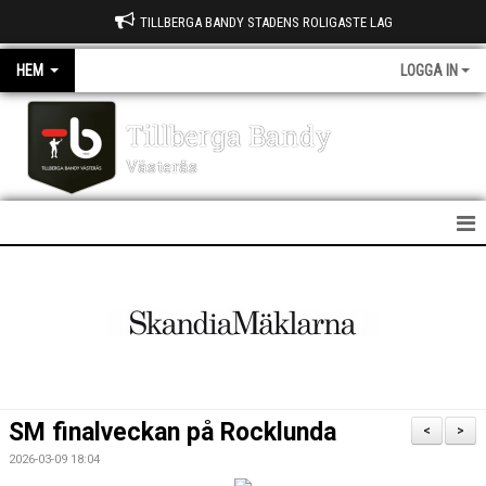
TILLBERGA BANDY STADENS ROLIGASTE LAG
HEM
LOGGA IN
Tillberga Bandy
Västerås
HEM
NYHETER
OM KLUBBEN
KONTAKT
SM finalveckan på Rocklunda
<
>
KALENDER
2026-03-09 18:04