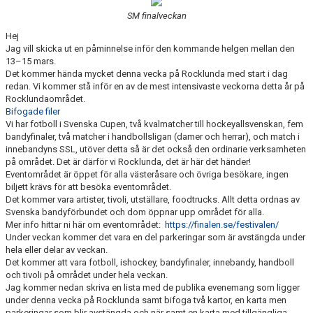
BILDGALLERI
SM finalveckan
Hej
DOKUMENT
Jag vill skicka ut en påminnelse inför den kommande helgen mellan den
13–15 mars.
VÅRA LAG/TRÄNARE
Det kommer hända mycket denna vecka på Rocklunda med start i dag
redan. Vi kommer stå inför en av de mest intensivaste veckorna detta år på
Rocklundaområdet.
MATCHER
Bifogade filer
Vi har fotboll i Svenska Cupen, två kvalmatcher till hockeyallsvenskan, fem
KLUBBSHOP
bandyfinaler, två matcher i handbollsligan (damer och herrar), och match i
innebandyns SSL, utöver detta så är det också den ordinarie verksamheten
på området. Det är därför vi Rocklunda, det är här det händer!
Eventområdet är öppet för alla västeråsare och övriga besökare, ingen
biljett krävs för att besöka eventområdet.
Det kommer vara artister, tivoli, utställare, foodtrucks. Allt detta ordnas av
Svenska bandyförbundet och dom öppnar upp området för alla.
Mer info hittar ni här om eventområdet:
https://finalen.se/festivalen/
Under veckan kommer det vara en del parkeringar som är avstängda under
hela eller delar av veckan.
Det kommer att vara fotboll, ishockey, bandyfinaler, innebandy, handboll
och tivoli på området under hela veckan.
Jag kommer nedan skriva en lista med de publika evenemang som ligger
under denna vecka på Rocklunda samt bifoga två kartor, en karta men
parkeringar som blir avstängda och när samt en karta med tillgängliga