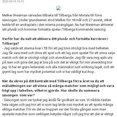
2025-04-16 16:51
BILDGALLERI
DOKUMENT
Melker Westman värvades tillbaka till Tillberga från Motala till förra
säsongen. Under grundserien stod Melker för 18 mål och 27 assist, vilket
ledde till en andraplats i den interna poängligan. Nu har Westman aktiverat
VÅRA LAG/TRÄNARE
sitt plusår och kommer fortsätta spela i Tillberga kommande säsong.
MATCHER
Varför har du valt att aktivera ditt plusår och fortsätta karriären i
Tillberga?
- Jag valde att stanna kvar i TB för att jag trivs otroligt bra med helheten.
KLUBBSHOP
Jag får vara med och driva ett spel och ett lag som spelat för att vinna varje
match och det är otroligt roligt och utvecklande. Jag får vara mig själv ute
på isen och göra det jag är bra på och det är viktigt för min utveckling tror
jag. Vi har en grym ledarstab och alla människor runt omkring laget, och ett
grymt lag som har mycket potential och vi har väldigt kul ihop.
När du skrev på ditt kontrakt med Tillberga förra året sa du att
målsättningen var att vinna så många matcher som möjligt och vara
högt upp i
tabellen, vilket ni gjorde. Hur skulle du summera
säsongen som var?
- Säsongen som var tycker jag ändå får godkänt av oss. Vi nådde nästan
hela vägen och jag tror att vi som lag lärde oss mycket av att spela många
viktiga matcher. För en del av truppen var det första gången som man
spelade matcher som verkligen betyder något och jag tror att det är viktigt