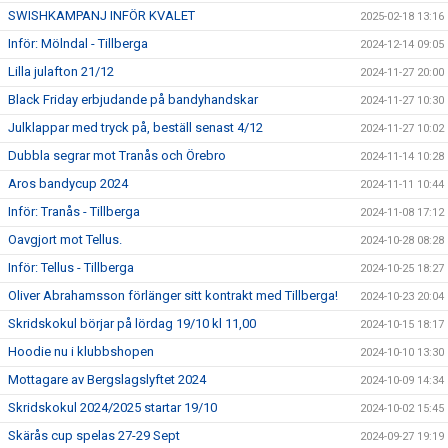
SWISHKAMPANJ INFÖR KVALET
2025-02-18 13:16
Inför: Mölndal - Tillberga
2024-12-14 09:05
Lilla julafton 21/12
2024-11-27 20:00
Black Friday erbjudande på bandyhandskar
2024-11-27 10:30
Julklappar med tryck på, beställ senast 4/12
2024-11-27 10:02
Dubbla segrar mot Tranås och Örebro
2024-11-14 10:28
Aros bandycup 2024
2024-11-11 10:44
Inför: Tranås - Tillberga
2024-11-08 17:12
Oavgjort mot Tellus.
2024-10-28 08:28
Inför: Tellus - Tillberga
2024-10-25 18:27
Oliver Abrahamsson förlänger sitt kontrakt med Tillberga!
2024-10-23 20:04
Skridskokul börjar på lördag 19/10 kl 11,00
2024-10-15 18:17
Hoodie nu i klubbshopen
2024-10-10 13:30
Mottagare av Bergslagslyftet 2024
2024-10-09 14:34
Skridskokul 2024/2025 startar 19/10
2024-10-02 15:45
Skärås cup spelas 27-29 Sept
2024-09-27 19:19