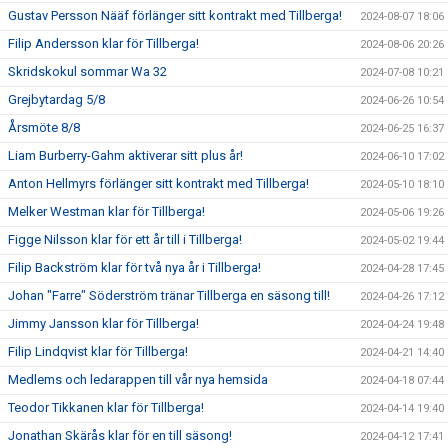
Gustav Persson Nääf förlänger sitt kontrakt med Tillberga!
2024-08-07 18:06
Filip Andersson klar för Tillberga!
2024-08-06 20:26
Skridskokul sommar Wa 32
2024-07-08 10:21
Grejbytardag 5/8
2024-06-26 10:54
Årsmöte 8/8
2024-06-25 16:37
Liam Burberry-Gahm aktiverar sitt plus år!
2024-06-10 17:02
Anton Hellmyrs förlänger sitt kontrakt med Tillberga!
2024-05-10 18:10
Melker Westman klar för Tillberga!
2024-05-06 19:26
Figge Nilsson klar för ett år till i Tillberga!
2024-05-02 19:44
Filip Backström klar för två nya år i Tillberga!
2024-04-28 17:45
Johan "Farre" Söderström tränar Tillberga en säsong till!
2024-04-26 17:12
Jimmy Jansson klar för Tillberga!
2024-04-24 19:48
Filip Lindqvist klar för Tillberga!
2024-04-21 14:40
Medlems och ledarappen till vår nya hemsida
2024-04-18 07:44
Teodor Tikkanen klar för Tillberga!
2024-04-14 19:40
Jonathan Skärås klar för en till säsong!
2024-04-12 17:41