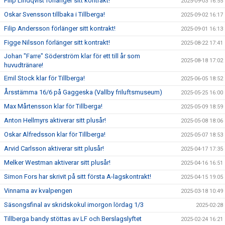
Filip Lindqvist förlänger sitt kontrakt!
2025-09-03 16:55
Oskar Svensson tillbaka i Tillberga!
2025-09-02 16:17
Filip Andersson förlänger sitt kontrakt!
2025-09-01 16:13
Figge Nilsson förlänger sitt kontrakt!
2025-08-22 17:41
Johan "Farre" Söderström klar för ett till år som
2025-08-18 17:02
huvudtränare!
Emil Stock klar för Tillberga!
2025-06-05 18:52
Årsstämma 16/6 på Gaggeska (Vallby friluftsmuseum)
2025-05-25 16:00
Max Mårtensson klar för Tillberga!
2025-05-09 18:59
Anton Hellmyrs aktiverar sitt plusår!
2025-05-08 18:06
Oskar Alfredsson klar för Tillberga!
2025-05-07 18:53
Arvid Carlsson aktiverar sitt plusår!
2025-04-17 17:35
Melker Westman aktiverar sitt plusår!
2025-04-16 16:51
Simon Fors har skrivit på sitt första A-lagskontrakt!
2025-04-15 19:05
Vinnarna av kvalpengen
2025-03-18 10:49
Säsongsfinal av skridskokul imorgon lördag 1/3
2025-02-28
Tillberga bandy stöttas av LF och Berslagslyftet
2025-02-24 16:21