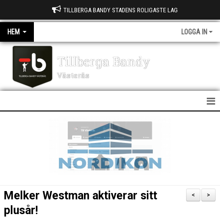
TILLBERGA BANDY STADENS ROLIGASTE LAG
HEM
LOGGA IN
Tillberga Bandy
Västerås
HEM
NYHETER
OM KLUBBEN
KONTAKT
Melker Westman aktiverar sitt
<
>
KALENDER
plusår!