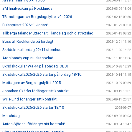
Årsstämma 17/6 kl 18,00
2026-05-11 12:57
SM finalveckan på Rocklunda
2026-03-09 18:04
TB mottagare av Bergslagslyftet vår 2026
2026-02-12 09:56
Bulanpriset 2026 till Jonas!
2026-01-29 09:53
Tillberga talanger uttagna till landslag och distriktslag
2026-01-13 08:22
Buss till Rocklunda på lördag!
2025-12-01 11:10
Skridskokul lördag 22/11 utomhus
2025-11-20 14:22
Aros bandy cup nu slutspelad
2025-11-18 11:36
Skridskokul är Wa 44 på söndag, OBS!
2025-10-28 12:29
Skridskokul 2025/2026 startar på lördag 18/10.
2025-10-14 11:15
Mottagare av Bergslagslyftet 2025
2025-10-09 09:59
Jonathan Skärås förlänger sitt kontrakt!
2025-09-19 18:01
Wille Lind förlänger sitt kontrakt!
2025-09-11 20:37
Skridskokul 2025/2026 startar 18/10
2025-09-07
Matchdag!!
2025-09-06 09:03
Anton Sjödahl förlänger sitt kontrakt!
2025-09-04 18:47