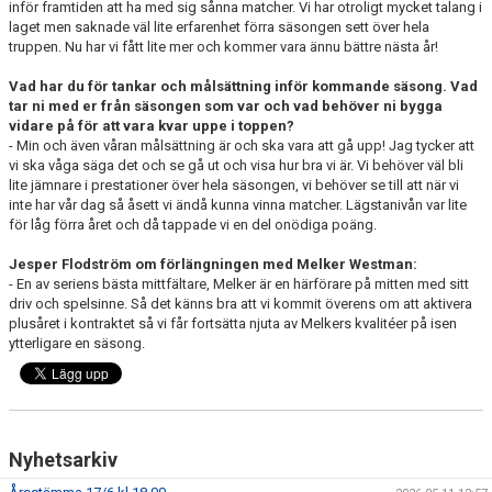
inför framtiden att ha med sig sånna matcher. Vi har otroligt mycket talang i
laget men saknade väl lite erfarenhet förra säsongen sett över hela
truppen. Nu har vi fått lite mer och kommer vara ännu bättre nästa år!
Vad har du för tankar och målsättning inför kommande
säsong. Vad
tar ni med er från säsongen som var och vad behöver ni bygga
vidare på för att vara kvar uppe i toppen?
- Min och även våran målsättning är och ska vara att gå upp! Jag tycker att
vi ska våga säga det och se gå ut och visa hur bra vi är. Vi behöver väl bli
lite jämnare i prestationer över hela säsongen, vi behöver se till att när vi
inte har vår dag så åsett vi ändå kunna vinna matcher. Lägstanivån var lite
för låg förra året och då tappade vi en del onödiga poäng.
Jesper Flodström om förlängningen med Melker Westman:
- En av seriens bästa mittfältare, Melker är en härförare på mitten med sitt
driv och spelsinne. Så det känns bra att vi kommit överens om att aktivera
plusåret i kontraktet så vi får fortsätta njuta av Melkers kvalitéer på isen
ytterligare en säsong.
Nyhetsarkiv