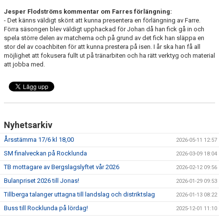
Jesper Flodströms kommentar om Farres förlängning:
- Det känns väldigt skönt att kunna presentera en förlängning av Farre.
Förra säsongen blev väldigt upphackad för Johan då han fick gå in och
spela större delen av matcherna och på grund av det fick han släppa en
stor del av coachbiten för att kunna prestera på isen. I år ska han få all
möjlighet att fokusera fullt ut på tränarbiten och ha rätt verktyg och material
att jobba med.
Nyhetsarkiv
Årsstämma 17/6 kl 18,00
2026-05-11 12:57
SM finalveckan på Rocklunda
2026-03-09 18:04
TB mottagare av Bergslagslyftet vår 2026
2026-02-12 09:56
Bulanpriset 2026 till Jonas!
2026-01-29 09:53
Tillberga talanger uttagna till landslag och distriktslag
2026-01-13 08:22
Buss till Rocklunda på lördag!
2025-12-01 11:10