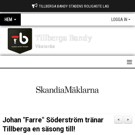
TILLBERGA BANDY STADENS ROLIGASTE LAG
HEM
LOGGA IN
Tillberga Bandy
Västerås
HEM
NYHETER
OM KLUBBEN
KONTAKT
Johan "Farre" Söderström tränar
<
>
KALENDER
Tillberga en säsong till!