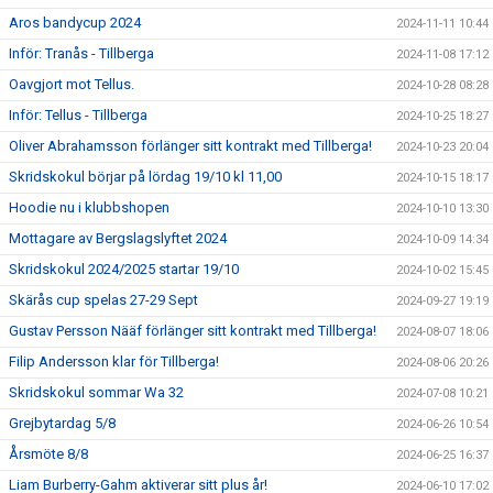
Aros bandycup 2024
2024-11-11 10:44
Inför: Tranås - Tillberga
2024-11-08 17:12
Oavgjort mot Tellus.
2024-10-28 08:28
Inför: Tellus - Tillberga
2024-10-25 18:27
Oliver Abrahamsson förlänger sitt kontrakt med Tillberga!
2024-10-23 20:04
Skridskokul börjar på lördag 19/10 kl 11,00
2024-10-15 18:17
Hoodie nu i klubbshopen
2024-10-10 13:30
Mottagare av Bergslagslyftet 2024
2024-10-09 14:34
Skridskokul 2024/2025 startar 19/10
2024-10-02 15:45
Skärås cup spelas 27-29 Sept
2024-09-27 19:19
Gustav Persson Nääf förlänger sitt kontrakt med Tillberga!
2024-08-07 18:06
Filip Andersson klar för Tillberga!
2024-08-06 20:26
Skridskokul sommar Wa 32
2024-07-08 10:21
Grejbytardag 5/8
2024-06-26 10:54
Årsmöte 8/8
2024-06-25 16:37
Liam Burberry-Gahm aktiverar sitt plus år!
2024-06-10 17:02