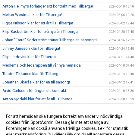
Anton Hellmyrs förlänger sitt kontrakt med Tillberga!
2024-05-10 18:10
Melker Westman klar för Tillberga!
2024-05-06 19:26
Figge Nilsson klar för ett år till i Tillberga!
2024-05-02 19:44
Filip Backström klar för två nya år i Tillberga!
2024-04-28 17:45
Johan "Farre" Söderström tränar Tillberga en säsong till!
2024-04-26 17:12
Jimmy Jansson klar för Tillberga!
2024-04-24 19:48
Filip Lindqvist klar för Tillberga!
2024-04-21 14:40
Medlems och ledarappen till vår nya hemsida
2024-04-18 07:44
Teodor Tikkanen klar för Tillberga!
2024-04-14 19:40
Jonathan Skärås klar för en till säsong!
2024-04-12 17:41
Arvid Carlsson förlänger sitt kontrakt.
2024-04-10 18:36
Anton Sjödahl klar för ett år till i Tillberga!
2024-03-30 15:39
Edvin Porswald förlänger sitt kontrakt med två år!
2024-03-30 15:38
Jesper Flodström ny sportchef för Tillberga!
För att hemsidan ska fungera korrekt använder vi nödvändiga
2024-03-22 18:58
cookies från SportAdmin. Dessa går inte att stänga av.
Pinnostödet 2024 till Gullan!
2024-03-22 09:12
Föreningen kan också använda frivilliga cookies, t.ex. för statistik
eller marknadsföring. Du väljer själv om du vill acceptera dessa.