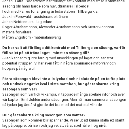
Johan "Farre" Söderström har förlängt sitt kontrakt med ett år. Kommande
säsong blir hans fjärde som huvudtränare i Tillberga!
I och med Farres förlängning är ledarstaben i Tillberga klar.
Joakim Porswald - assisterande tränare
Johan Neidenmark - lagledare
Roger Abrahamsson, Alexander Abrahamsson och Krister Johnson -
materialförvaltare
Mårten Engström - materialansvarig
Du har valt att förlänga ditt kontrakt med Tillberga en säsong, varför
föll valet på att träna laget i minst en säsong till?
- Jag känner mig inte färdig med utvecklingen på laget och ser stor
potential i truppen. Vi har även fått in några spännande nyförvärv och
hoppas på några till.
Förra säsongen blev inte alls lyckad och ni slutade på en tolfte plats
och undvek negativt kval i sista matchen, hur går tankarna kring
säsongen som var?
Säsongen som var fick vi kämpa, vi tappade många spelare inför och även
vår kapten, Emil Juhlén under säsongen. Men när man summerar säsongen
så tycker jag ändå vi gjorde det bra med det material vi hade.
Hur går tankarna kring säsongen som väntar?
Säsongen som kommer blir spännande. Vi ser ut att kunna ställa ett starkt
lag på pappret på isen och jag vet att vårat spel håller hög nivå.