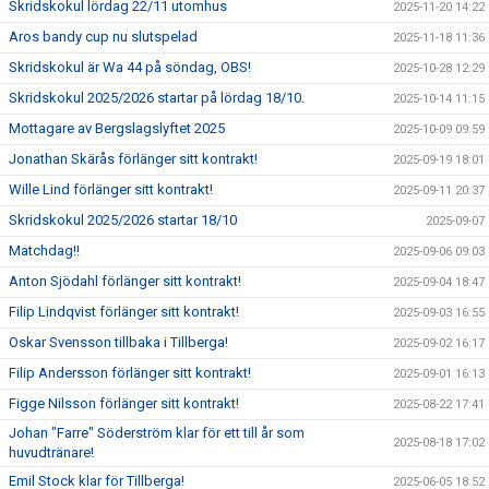
Skridskokul lördag 22/11 utomhus
2025-11-20 14:22
Aros bandy cup nu slutspelad
2025-11-18 11:36
Skridskokul är Wa 44 på söndag, OBS!
2025-10-28 12:29
Skridskokul 2025/2026 startar på lördag 18/10.
2025-10-14 11:15
Mottagare av Bergslagslyftet 2025
2025-10-09 09:59
Jonathan Skärås förlänger sitt kontrakt!
2025-09-19 18:01
Wille Lind förlänger sitt kontrakt!
2025-09-11 20:37
Skridskokul 2025/2026 startar 18/10
2025-09-07
Matchdag!!
2025-09-06 09:03
Anton Sjödahl förlänger sitt kontrakt!
2025-09-04 18:47
Filip Lindqvist förlänger sitt kontrakt!
2025-09-03 16:55
Oskar Svensson tillbaka i Tillberga!
2025-09-02 16:17
Filip Andersson förlänger sitt kontrakt!
2025-09-01 16:13
Figge Nilsson förlänger sitt kontrakt!
2025-08-22 17:41
Johan "Farre" Söderström klar för ett till år som
2025-08-18 17:02
huvudtränare!
Emil Stock klar för Tillberga!
2025-06-05 18:52