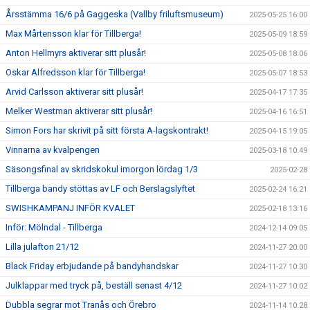
Årsstämma 16/6 på Gaggeska (Vallby friluftsmuseum)
2025-05-25 16:00
Max Mårtensson klar för Tillberga!
2025-05-09 18:59
Anton Hellmyrs aktiverar sitt plusår!
2025-05-08 18:06
Oskar Alfredsson klar för Tillberga!
2025-05-07 18:53
Arvid Carlsson aktiverar sitt plusår!
2025-04-17 17:35
Melker Westman aktiverar sitt plusår!
2025-04-16 16:51
Simon Fors har skrivit på sitt första A-lagskontrakt!
2025-04-15 19:05
Vinnarna av kvalpengen
2025-03-18 10:49
Säsongsfinal av skridskokul imorgon lördag 1/3
2025-02-28
Tillberga bandy stöttas av LF och Berslagslyftet
2025-02-24 16:21
SWISHKAMPANJ INFÖR KVALET
2025-02-18 13:16
Inför: Mölndal - Tillberga
2024-12-14 09:05
Lilla julafton 21/12
2024-11-27 20:00
Black Friday erbjudande på bandyhandskar
2024-11-27 10:30
Julklappar med tryck på, beställ senast 4/12
2024-11-27 10:02
Dubbla segrar mot Tranås och Örebro
2024-11-14 10:28