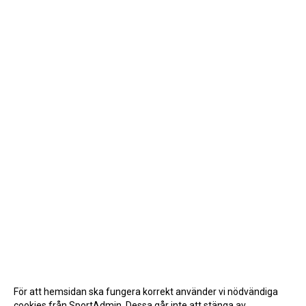
För att hemsidan ska fungera korrekt använder vi nödvändiga
cookies från SportAdmin. Dessa går inte att stänga av.