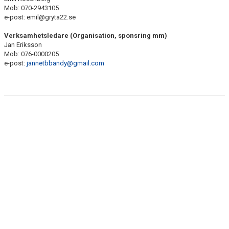
BILDGALLERI
Mob: 070-2943105
e-post: emil@gryta22.se
DOKUMENT
Verksamhetsledare (Organisation, sponsring mm)
Jan Eriksson
KONTAKT
Mob: 076-0000205
e-post:
jannetbbandy@gmail.com