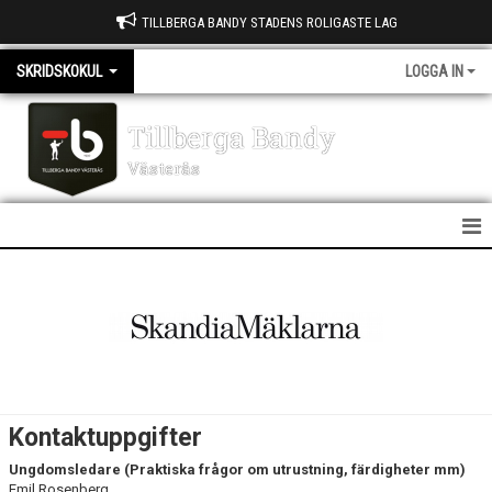
TILLBERGA BANDY STADENS ROLIGASTE LAG
SKRIDSKOKUL
LOGGA IN
Tillberga Bandy
Västerås
SKRIDSKOKUL
NYHETER
KALENDER
MATCHER
Kontaktuppgifter
TRUPPEN
Ungdomsledare (Praktiska frågor om utrustning, färdigheter mm)
Emil Rosenberg