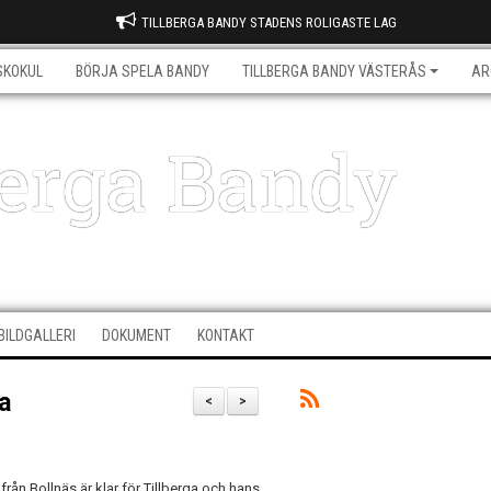
TILLBERGA BANDY STADENS ROLIGASTE LAG
SKOKUL
BÖRJA SPELA BANDY
TILLBERGA BANDY VÄSTERÅS
AR
berga Bandy
BILDGALLERI
DOKUMENT
KONTAKT
a
<
>
rån Bollnäs är klar för Tillberga och hans