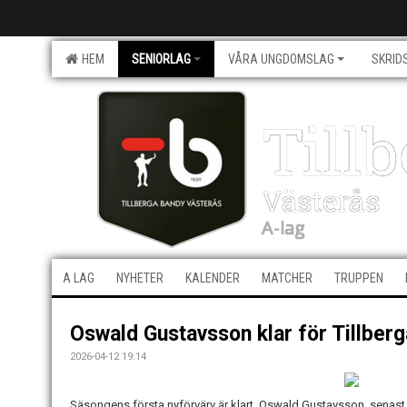
HEM
SENIORLAG
VÅRA UNGDOMSLAG
SKRID
Till
Västerås
A-lag
A LAG
NYHETER
KALENDER
MATCHER
TRUPPEN
Oswald Gustavsson klar för Tillberg
2026-04-12 19:14
Säsongens första nyförvärv är klart. Oswald Gustavsson, senast f