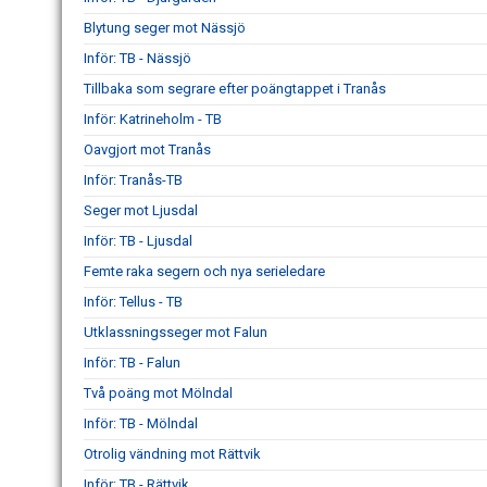
Blytung seger mot Nässjö
Inför: TB - Nässjö
Tillbaka som segrare efter poängtappet i Tranås
Inför: Katrineholm - TB
Oavgjort mot Tranås
Inför: Tranås-TB
Seger mot Ljusdal
Inför: TB - Ljusdal
Femte raka segern och nya serieledare
Inför: Tellus - TB
Utklassningsseger mot Falun
Inför: TB - Falun
Två poäng mot Mölndal
Inför: TB - Mölndal
Otrolig vändning mot Rättvik
Inför: TB - Rättvik