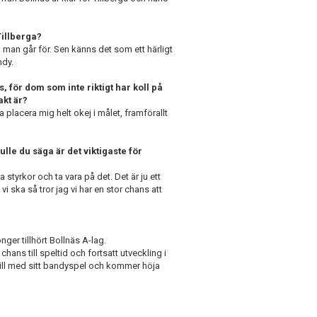
Tillberga?
 man går för. Sen känns det som ett härligt
ndy.
, för dom som inte riktigt har koll på
akt är?
a placera mig helt okej i målet, framförallt
lle du säga är det viktigaste för
a styrkor och ta vara på det. Det är ju ett
i ska så tror jag vi har en stor chans att
ger tillhört Bollnäs A-lag.
chans till speltid och fortsatt utveckling i
vill med sitt bandyspel och kommer höja