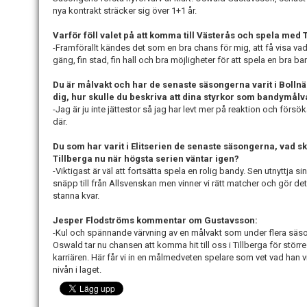
nya kontrakt sträcker sig över 1+1 år.
Varför föll valet på att komma till Västerås och spela med 
-Framförallt kändes det som en bra chans för mig, att få visa vad
gäng, fin stad, fin hall och bra möjligheter för att spela en bra ba
Du är målvakt och har de senaste säsongerna varit i Bollnäs
dig, hur skulle du beskriva att dina styrkor som bandymålv
-Jag är ju inte jättestor så jag har levt mer på reaktion och försök
där.
Du som har varit i Elitserien de senaste säsongerna, vad sku
Tillberga nu när högsta serien väntar igen?
-Viktigast är väl att fortsätta spela en rolig bandy. Sen utnyttja sin
snäpp till från Allsvenskan men vinner vi rätt matcher och gör det v
stanna kvar.
Jesper Flodströms kommentar om Gustavsson:
-Kul och spännande värvning av en målvakt som under flera säson
Oswald tar nu chansen att komma hit till oss i Tillberga för större 
karriären. Här får vi in en målmedveten spelare som vet vad han 
nivån i laget.