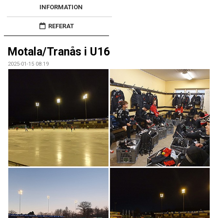
BILDGALLERI
INFORMATION
REFERAT
DOKUMENT
KONTAKT
Motala/Tranås i U16
2025-01-15 08:19