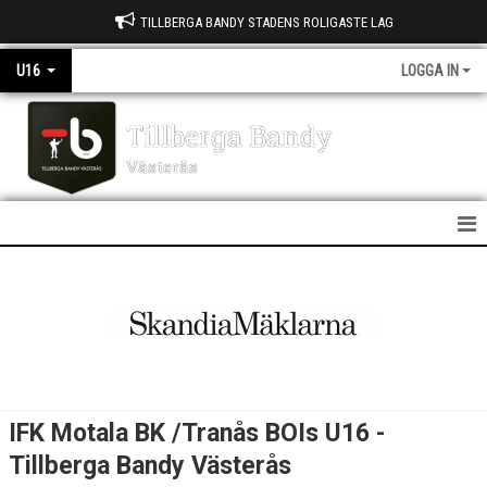
TILLBERGA BANDY STADENS ROLIGASTE LAG
U16
LOGGA IN
Tillberga Bandy
Västerås
U16
NYHETER
KALENDER
MATCHER
IFK Motala BK /Tranås BOIs U16 -
TRUPPEN
Tillberga Bandy Västerås