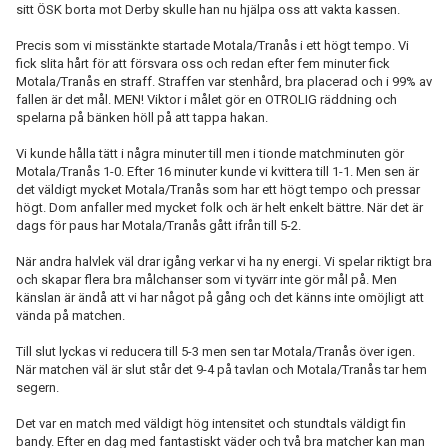
sitt ÖSK borta mot Derby skulle han nu hjälpa oss att vakta kassen.
Precis som vi misstänkte startade Motala/Tranås i ett högt tempo. Vi
fick slita hårt för att försvara oss och redan efter fem minuter fick
Motala/Tranås en straff. Straffen var stenhård, bra placerad och i 99% av
fallen är det mål. MEN! Viktor i målet gör en OTROLIG räddning och
spelarna på bänken höll på att tappa hakan.
Vi kunde hålla tätt i några minuter till men i tionde matchminuten gör
Motala/Tranås 1-0. Efter 16 minuter kunde vi kvittera till 1-1. Men sen är
det väldigt mycket Motala/Tranås som har ett högt tempo och pressar
högt. Dom anfaller med mycket folk och är helt enkelt bättre. När det är
dags för paus har Motala/Tranås gått ifrån till 5-2.
När andra halvlek väl drar igång verkar vi ha ny energi. Vi spelar riktigt bra
och skapar flera bra målchanser som vi tyvärr inte gör mål på. Men
känslan är ändå att vi har något på gång och det känns inte omöjligt att
vända på matchen.
Till slut lyckas vi reducera till 5-3 men sen tar Motala/Tranås över igen.
När matchen väl är slut står det 9-4 på tavlan och Motala/Tranås tar hem
segern.
Det var en match med väldigt hög intensitet och stundtals väldigt fin
bandy. Efter en dag med fantastiskt väder och två bra matcher kan man