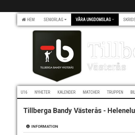
HEM
SENIORLAG
VÅRA UNGDOMSLAG
SKRID
Till
Västerås
U16
NYHETER
KALENDER
MATCHER
TRUPPEN
BI
Tillberga Bandy Västerås - Helenel
INFORMATION