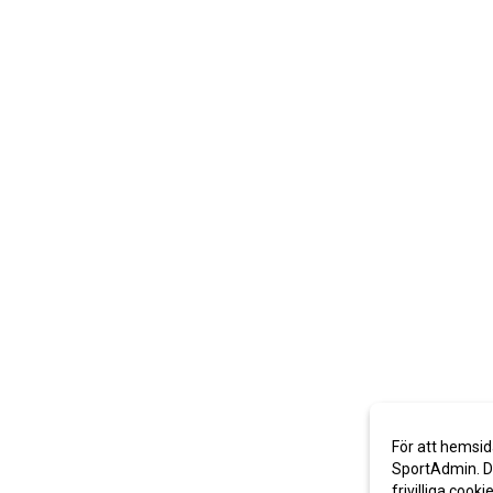
För att hemsid
SportAdmin. De
frivilliga cooki