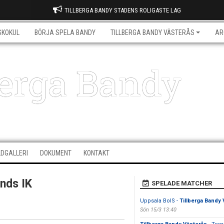
TILLBERGA BANDY STADENS ROLIGASTE LAG
SKOKUL
BÖRJA SPELA BANDY
TILLBERGA BANDY VÄSTERÅS
AR
berga Bandy
LDGALLERI
DOKUMENT
KONTAKT
unds IK
SPELADE MATCHER
Uppsala BoIS -
Tillberga Bandy
Sön 15/3 13:40