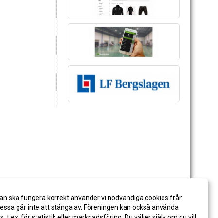
an ska fungera korrekt använder vi nödvändiga cookies från
ssa går inte att stänga av. Föreningen kan också använda
es, t.ex. för statistik eller marknadsföring. Du väljer själv om du vill