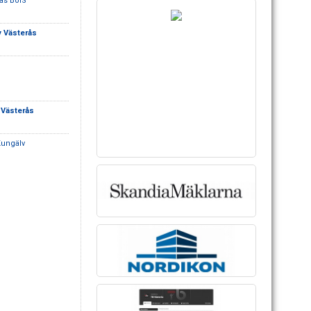
ås BoIS
y Västerås
 Västerås
Kungälv