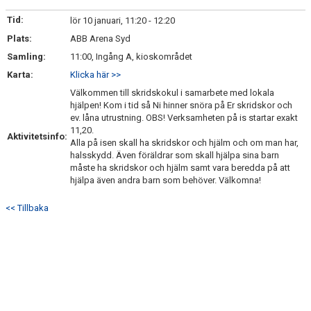
BILDGALLERI
Tid:
lör 10 januari, 11:20 - 12:20
Plats:
DOKUMENT
ABB Arena Syd
Samling:
11:00, Ingång A, kioskområdet
KONTAKT
Karta:
Klicka här >>
Välkommen till skridskokul i samarbete med lokala
hjälpen! Kom i tid så Ni hinner snöra på Er skridskor och
ev. låna utrustning. OBS! Verksamheten på is startar exakt
11,20.
Aktivitetsinfo:
Alla på isen skall ha skridskor och hjälm och om man har,
halsskydd. Även föräldrar som skall hjälpa sina barn
måste ha skridskor och hjälm samt vara beredda på att
hjälpa även andra barn som behöver. Välkomna!
<< Tillbaka