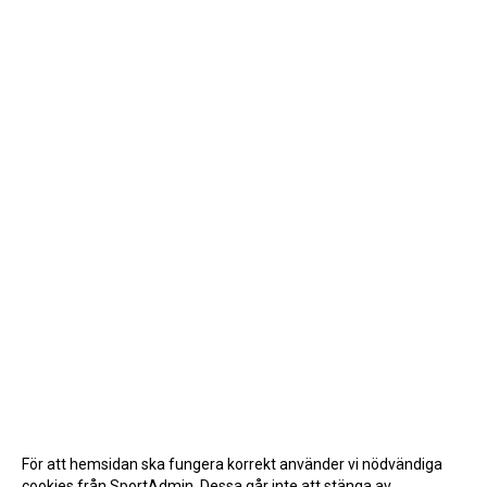
För att hemsidan ska fungera korrekt använder vi nödvändiga
cookies från SportAdmin. Dessa går inte att stänga av.