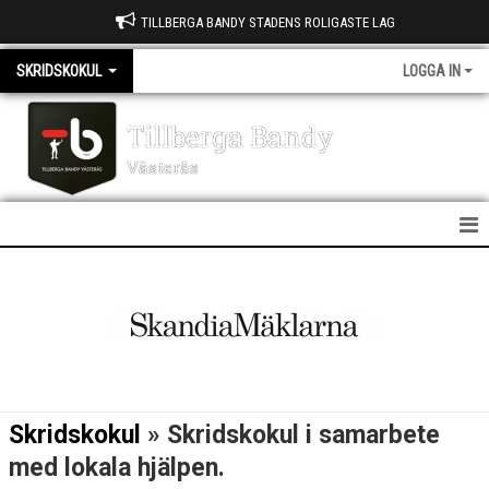
TILLBERGA BANDY STADENS ROLIGASTE LAG
SKRIDSKOKUL
LOGGA IN
Tillberga Bandy
Västerås
SKRIDSKOKUL
NYHETER
KALENDER
MATCHER
Skridskokul
» Skridskokul i samarbete
TRUPPEN
med lokala hjälpen.