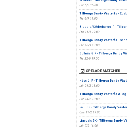
IK Sirius -
Tillberga Bandy Väst
Lör 5/9 15:00
Tillberga Bandy Västerås
- Edsb
Tis 8/9 19:00
Broberg/Söderhamn IF -
Tillbe
Fre 11/9 19:00
Tillberga Bandy Västerås
- Sand
Fre 18/9 19:00
Bollnäs GIF -
Tillberga Bandy V
Tis 22/9 19:00
SPELADE MATCHER
Nässjö IF -
Tillberga Bandy Väst
Lör 21/2 15:00
Tillberga Bandy Västerås A-lag
Lör 14/2 15:00
Falu BS -
Tillberga Bandy Väste
Ons 11/2 19:00
Ljusdals BK -
Tillberga Bandy V
Lör 7/2 16:00