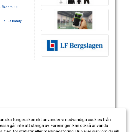
- Örebro SK
- Tellus Bandy
an ska fungera korrekt använder vi nödvändiga cookies från
ssa går inte att stänga av. Föreningen kan också använda
es, t.ex. för statistik eller marknadsföring. Du väljer själv om du vill