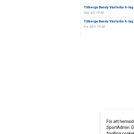
Tillberga Bandy Västerås A-lag
Ons 4/2 19:00
Tillberga Bandy Västerås A-lag
Fre 30/1 19:00
För att hemsid
SportAdmin. De
frivilliga cooki