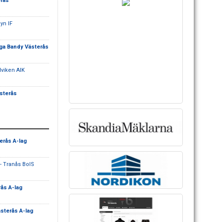
erås
yn IF
rga Bandy Västerås
viken AIK
ästerås
erås A-lag
- Tranås BoIS
rås A-lag
ästerås A-lag