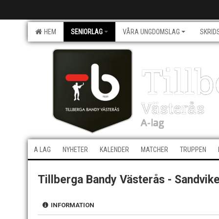
HEM
SENIORLAG
VÅRA UNGDOMSLAG
SKRID
Till
Västerås
A-lag
A LAG
NYHETER
KALENDER
MATCHER
TRUPPEN
Tillberga Bandy Västerås - Sandvik
INFORMATION