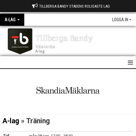
TILLBERGA BANDY STADENS ROLIGASTE LAG
A-LAG
LOGGA IN
Tillberga Bandy
Västerås
A-lag
A LAG
NYHETER
KALENDER
MATCHER
A-lag
» Träning
TRUPPEN
Tid:
mån 08 juni, 17:00 - 18:30