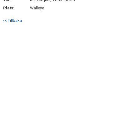
BILDGALLERI
Plats:
Walleye
DOKUMENT
<< Tillbaka
KONTAKT