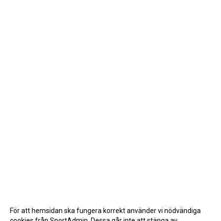
För att hemsidan ska fungera korrekt använder vi nödvändiga
cookies från SportAdmin. Dessa går inte att stänga av.