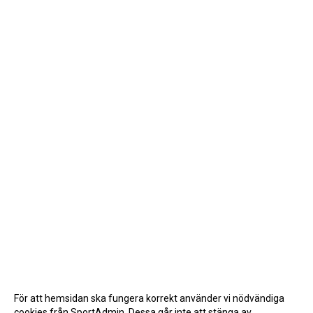
För att hemsidan ska fungera korrekt använder vi nödvändiga
cookies från SportAdmin. Dessa går inte att stänga av.